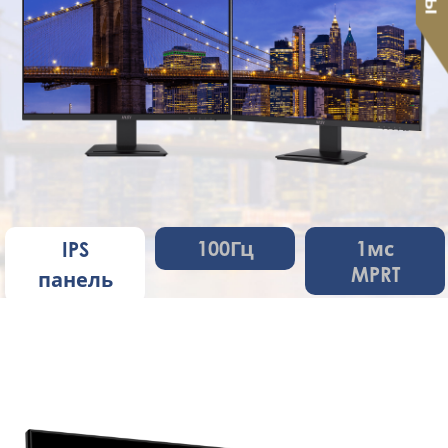
100Гц
1мс
IPS
MPRT
панель