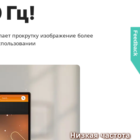
 Гц!
Feedback
елает прокрутку изображение более
спользовании
Низкая частота