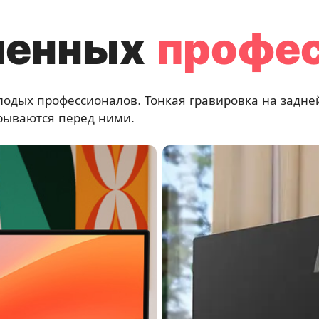
менных
профес
олодых профессионалов. Тонкая гравировка на задн
рываются перед ними.