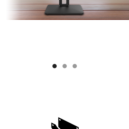
весьма полезной, если
применять обычную клавиатуру
по какой-то причине неудобно.