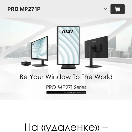
PRO MP271P
На «удаленке» –