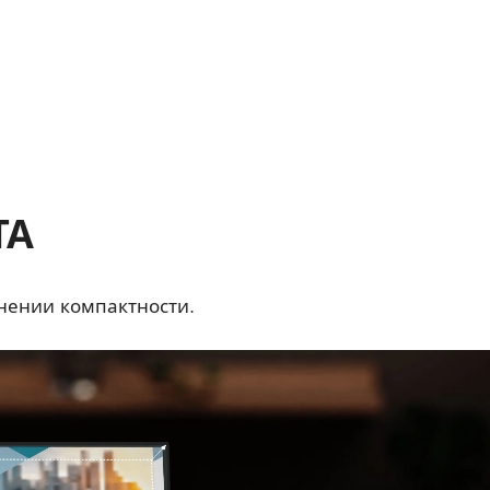
ТА
нении компактности.