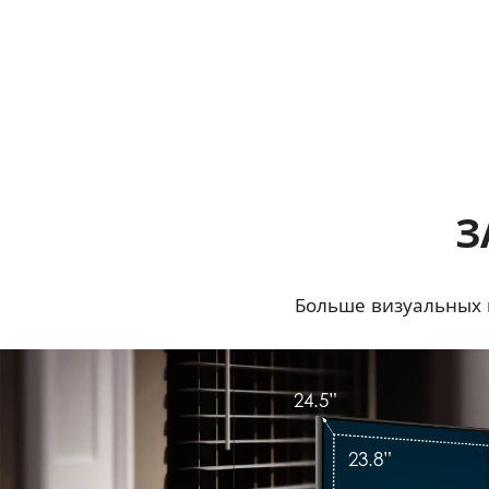
З
Больше визуальных 
24.5”
23.8”