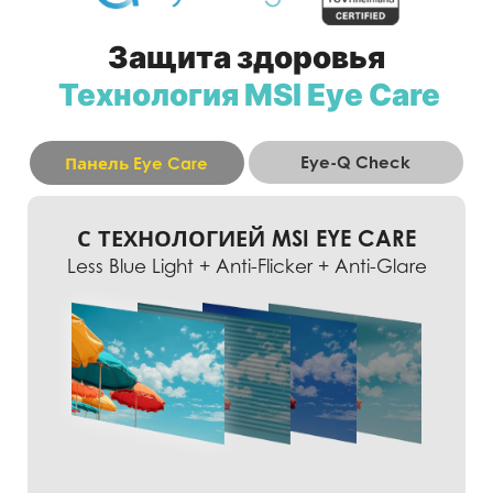
Защита здоровья
Технология MSI Eye Care
Eye-Q Check
Панель Eye Care
С ТЕХНОЛОГИЕЙ MSI EYE CARE
Less Blue Light + Anti-Flicker + Anti-Glare
СЕТКА АМСЛЕРА
АСТИГМАТИЗМ
КОРРЕКЦИЯ ОСАНКИ