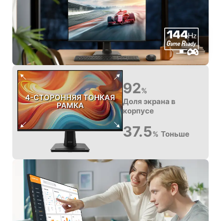
92
%
4-СТОРОННЯЯ ТОНКАЯ
Доля экрана в
РАМКА
корпусе
37.5
Тоньше
%