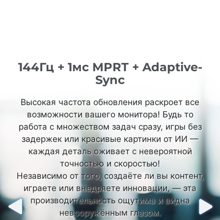
144Гц + 1мс MPRT + Adaptive-
144Гц + 1мс MPRT + Adaptive-
Sync
Sync
Высокая частота обновления раскроет все
Высокая частота обновления раскроет все
возможности вашего монитора! Будь то
возможности вашего монитора! Будь то
работа с множеством задач сразу, игры без
работа с множеством задач сразу, игры без
задержек или красивые картинки от ИИ —
задержек или красивые картинки от ИИ —
каждая деталь оживает с невероятной
каждая деталь оживает с невероятной
точностью и скоростью!
точностью и скоростью!
Независимо от того, создаёте ли вы контент,
Независимо от того, создаёте ли вы контент,
играете или внедряете инновации, — эта
играете или внедряете инновации, — эта
производительность ощутима и видна
производительность ощутима и видна
невооружённым глазом.
невооружённым глазом.