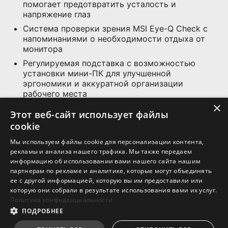
помогает предотвратить усталость и
напряжение глаз
Система проверки зрения MSI Eye-Q Check с
напоминаниями о необходимости отдыха от
монитора
Регулируемая подставка с возможностью
установки мини-ПК для улучшенной
эргономики и аккуратной организации
рабочего места
×
Подключайтесь к любым устройствам через
Этот веб-сайт использует файлы
HDMI™, DisplayPort и VGA (D-Sub) —
cookie
универсальное решение для всех ваших задач
Мы используем файлы cookie для персонализации контента,
Стандартное крепление VESA и слот для
рекламы и анализа нашего трафика. Мы также передаем
аксессуаров
информацию об использовании вами нашего сайта нашим
партнерам по рекламе и аналитике, которые могут объединять
ее с другой информацией, которую вы им предоставили или
СПЕЦИФИКАЦИЯ
которую они собрали в результате использования вами их услуг.
Политика конфиденциальности
ПОДРОБНЕЕ
ГДЕ КУПИТЬ