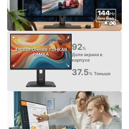
92
%
4-СТОРОННЯЯ ТОНКАЯ
РАМКА
Доля экрана в
корпусе
37.5
Тоньше
%