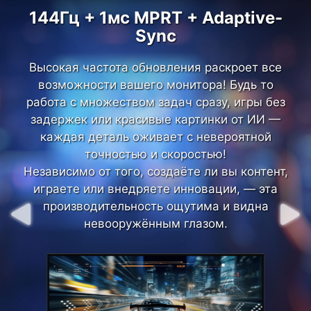
144Гц + 1мс MPRT + Adaptive-
144Гц + 1мс MPRT + Adaptive-
Sync
Sync
Высокая частота обновления раскроет все
Высокая частота обновления раскроет все
возможности вашего монитора! Будь то
возможности вашего монитора! Будь то
работа с множеством задач сразу, игры без
работа с множеством задач сразу, игры без
задержек или красивые картинки от ИИ —
задержек или красивые картинки от ИИ —
каждая деталь оживает с невероятной
каждая деталь оживает с невероятной
точностью и скоростью!
точностью и скоростью!
Независимо от того, создаёте ли вы контент,
Независимо от того, создаёте ли вы контент,
играете или внедряете инновации, — эта
играете или внедряете инновации, — эта
производительность ощутима и видна
производительность ощутима и видна
невооружённым глазом.
невооружённым глазом.