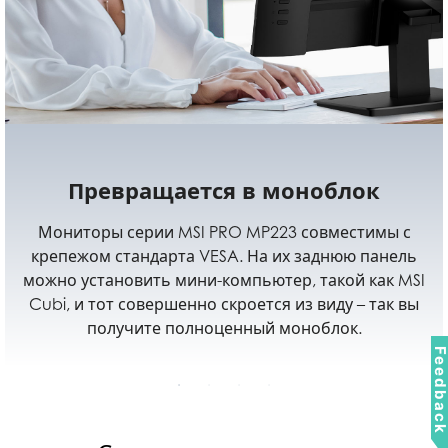
Несколько видеовходов
Наличие нескольких интерфейсов (HDMI™ и D-Sub)
позволяет подключать монитор к разным
источникам видеосигнала.
Feedbac