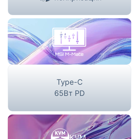
Type-C
65Вт PD
KVM