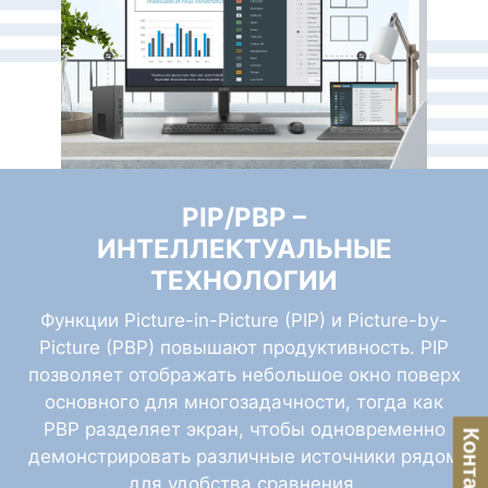
PIP/PBP –
ИНТЕЛЛЕКТУАЛЬНЫЕ
ТЕХНОЛОГИИ
Функции Picture-in-Picture (PIP) и Picture-by-
Picture (PBP) повышают продуктивность. PIP
позволяет отображать небольшое окно поверх
основного для многозадачности, тогда как
PBP разделяет экран, чтобы одновременно
Контакты
демонстрировать различные источники рядом
для удобства сравнения.