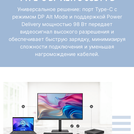
Универсальное решение: порт Type-C с
режимом DP Alt Mode и поддержкой Power
Delivery мощностью 98 Вт передает
видеосигнал высокого разрешения и
обеспечивает быструю зарядку, минимизируя
сложности подключения и уменьшая
нагромождение кабелей.