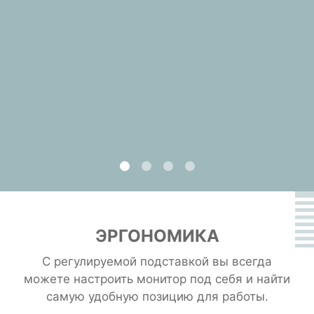
рекомендуется сделать 20-
сделать 20-минутную паузу на
границы экрана.
минутную паузу.
отдых.
ЭРГОНОМИКА
С регулируемой подставкой вы всегда
можете настроить монитор под себя и найти
самую удобную позицию для работы.