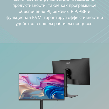
продуктивности, такие как программное
обеспечение PI, режимы PIP/PBP и
функционал KVM, гарантируя эффективность и
удобство в вашем рабочем процессе.