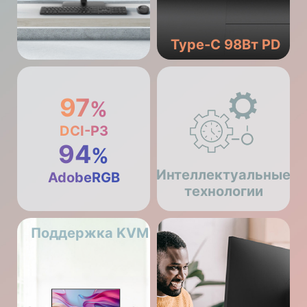
Type-C 98Вт PD
97
%
DCI-P3
94
%
Интеллектуальные
AdobeRGB
технологии
Поддержка KVM