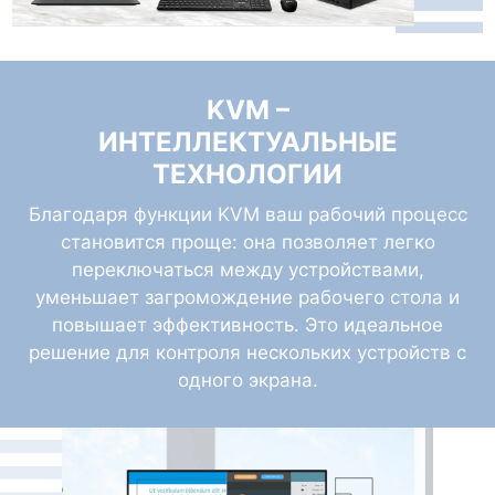
KVM –
ИНТЕЛЛЕКТУАЛЬНЫЕ
ТЕХНОЛОГИИ
Благодаря функции KVM ваш рабочий процесс
становится проще: она позволяет легко
переключаться между устройствами,
уменьшает загромождение рабочего стола и
повышает эффективность. Это идеальное
решение для контроля нескольких устройств с
одного экрана.